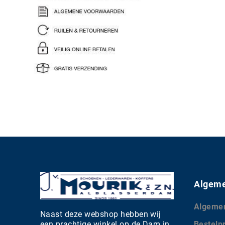
Algeme
Algeme
Naast deze webshop hebben wij
een prachtige winkel op de Dam in
Bestelp