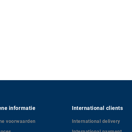
ne informatie
International clients
ne voorwaarden
International delivery
roces
International payment