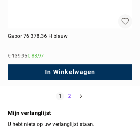
Gabor 76.378.36 H blauw
€ 139,95
€ 83,97
Regular
Price
In Winkelwagen
Pagina
Volgende
U lees momenteel pagina
Pagina
1
2
Mijn verlanglijst
U hebt niets op uw verlanglijst staan.