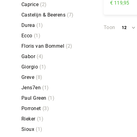
€ 119,95
Caprice
2
Castelijn & Beerens
7
In Wi
Durea
1
Toon
12
per
Ecco
1
pagina
Floris van Bommel
2
Gabor
4
Giorgio
1
Greve
8
Jens7en
1
Paul Green
1
Porronet
3
Rieker
1
Sioux
1