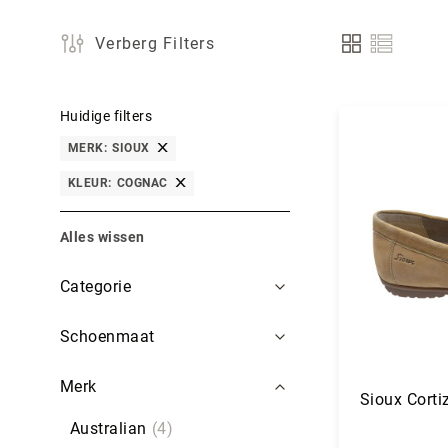
Verberg Filters
Tonen
als
Huidige filters
MERK
SIOUX
KLEUR
COGNAC
Alles wissen
Filters
Categorie
Schoenmaat
Merk
Sioux Corti
Australian
4