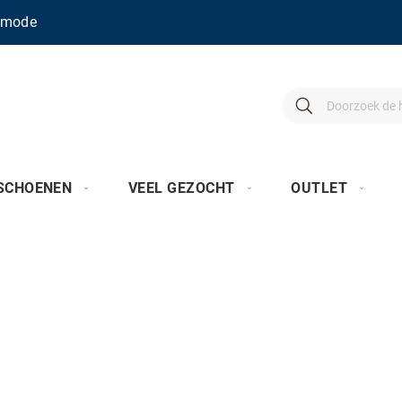
enmode
Search
Search
SCHOENEN
VEEL GEZOCHT
OUTLET