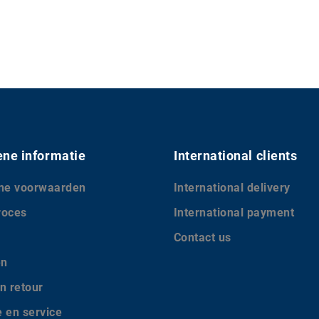
ne informatie
International clients
ne voorwaarden
International delivery
roces
International payment
Contact us
en
n retour
e en service