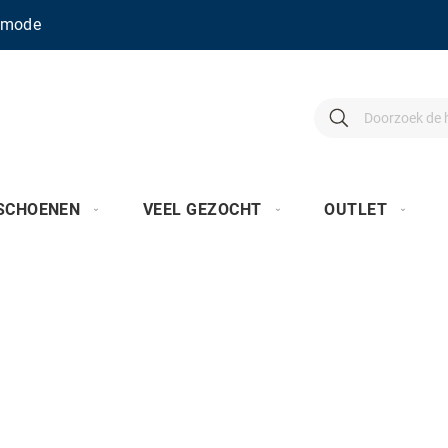
enmode
Search
Search
SCHOENEN
VEEL GEZOCHT
OUTLET