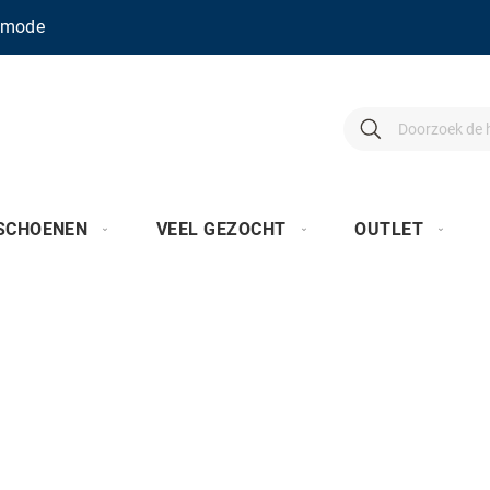
enmode
Search
Search
SCHOENEN
VEEL GEZOCHT
OUTLET