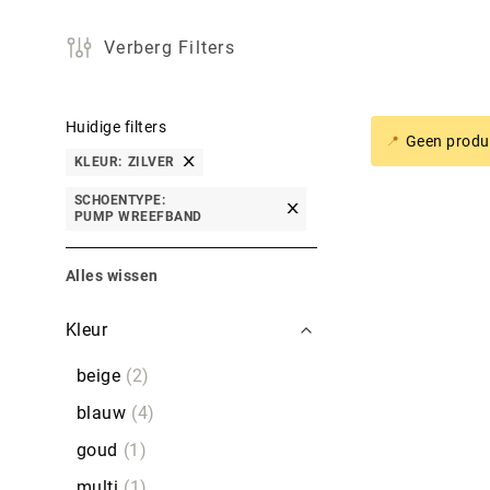
Verberg Filters
Huidige filters
Geen produc
KLEUR
ZILVER
SCHOENTYPE
PUMP WREEFBAND
Alles wissen
Filters
Kleur
beige
2
blauw
4
goud
1
multi
1