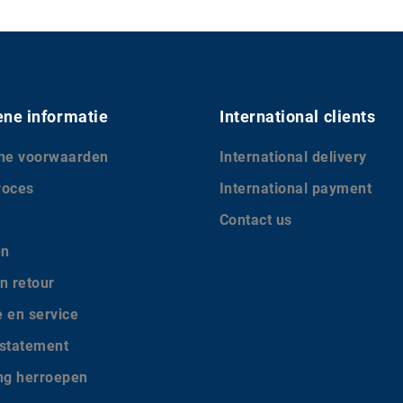
ne informatie
International clients
ne voorwaarden
International delivery
roces
International payment
Contact us
en
n retour
e en service
 statement
ing herroepen