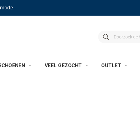
enmode
Search
Search
SCHOENEN
VEEL GEZOCHT
OUTLET