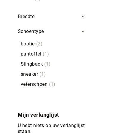
Breedte
Schoentype
bootie
2
pantoffel
1
Slingback
1
sneaker
1
veterschoen
1
Mijn verlanglijst
U hebt niets op uw verlanglijst
staan.