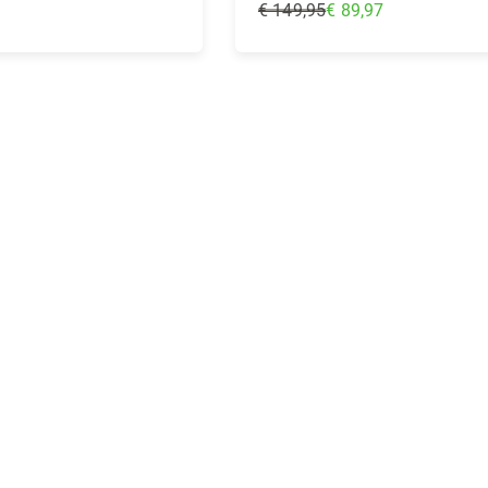
€ 149,95
€ 89,97
Regular
Price
nkelwagen
In Winkelwagen