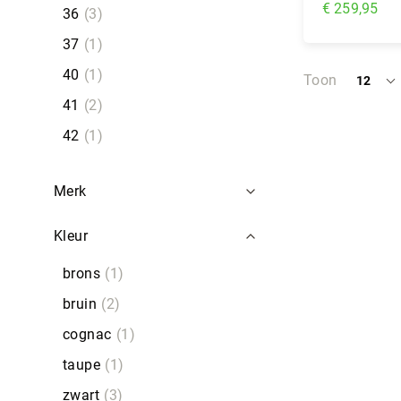
€ 259,95
36
3
37
1
In Wi
40
1
Toon
12
per
41
2
pagina
42
1
Merk
Kleur
brons
1
bruin
2
cognac
1
taupe
1
zwart
3