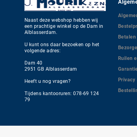
Algeme
Algeme
Naast deze webshop hebben wij
een prachtige winkel op de Dam in
Bestelp
Alblasserdam.
Betalen
U kunt ons daar bezoeken op het
Bezorg
volgende adres:
Ruilen e
Dam 40
2951 GB Alblasserdam
Garanti
Privacy
Heeft u nog vragen?
Bestell
Tijdens kantooruren: 078-69 124
79