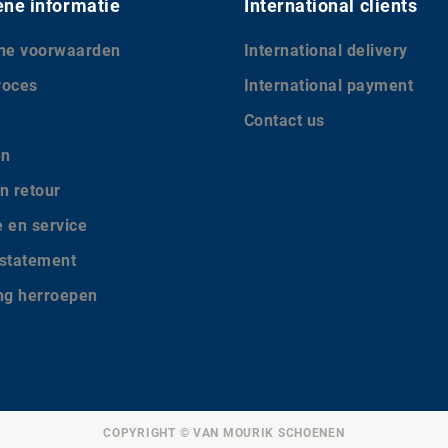
ne informatie
International clients
ne voorwaarden
International delivery
roces
International payment
Contact us
en
n retour
e en service
 statement
ing herroepen
COPYRIGHT © VAN MOURIK SCHOENEN