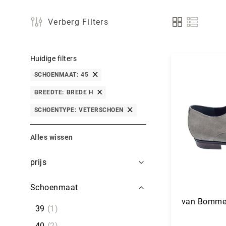
Verberg Filters
Tonen
als
Huidige filters
SCHOENMAAT
45
BREEDTE
BREDE H
SCHOENTYPE
VETERSCHOEN
Alles wissen
Filters
prijs
Schoenmaat
van Bommel
39
1
40
2