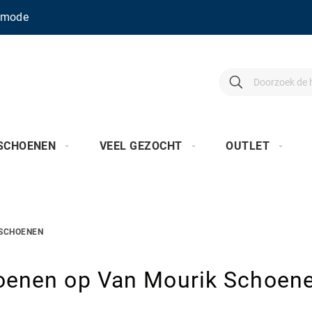
enmode
Search
Search
SCHOENEN
VEEL GEZOCHT
OUTLET
SCHOENEN
oenen op Van Mourik Schoen