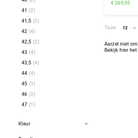
€ 269,95
41
2
In Wi
41,5
2
Toon
12
per
42
4
pagina
42,5
2
Aarzel niet om
Bekijk hier he
43
4
43,5
4
44
4
45
3
46
2
47
1
Kleur