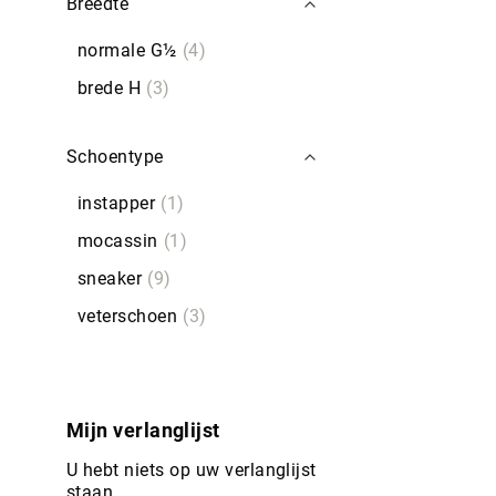
Breedte
normale G½
4
brede H
3
Schoentype
instapper
1
mocassin
1
sneaker
9
veterschoen
3
Mijn verlanglijst
U hebt niets op uw verlanglijst
staan.