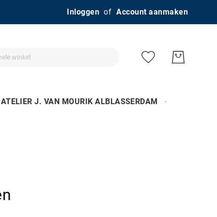
Ga
Inloggen
Account aanmaken
naar
de
inhoud
ATELIER J. VAN MOURIK ALBLASSERDAM
en