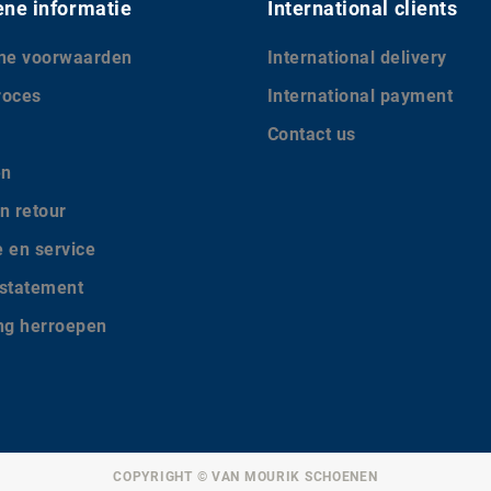
ne informatie
International clients
ne voorwaarden
International delivery
roces
International payment
Contact us
en
n retour
e en service
 statement
ing herroepen
COPYRIGHT © VAN MOURIK SCHOENEN