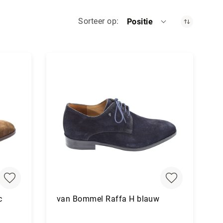
Sorteer op
Positie
c
van Bommel Raffa H blauw