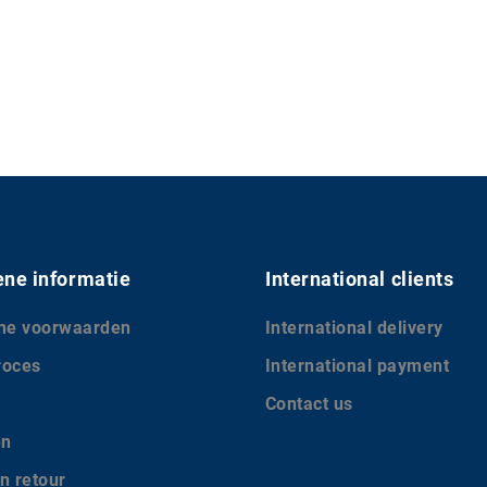
ne informatie
International clients
ne voorwaarden
International delivery
roces
International payment
Contact us
en
n retour