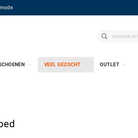
enmode
Search
Search
SCHOENEN
VEEL GEZOCHT
OUTLET
bed