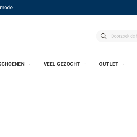
enmode
Search
Search
SCHOENEN
VEEL GEZOCHT
OUTLET