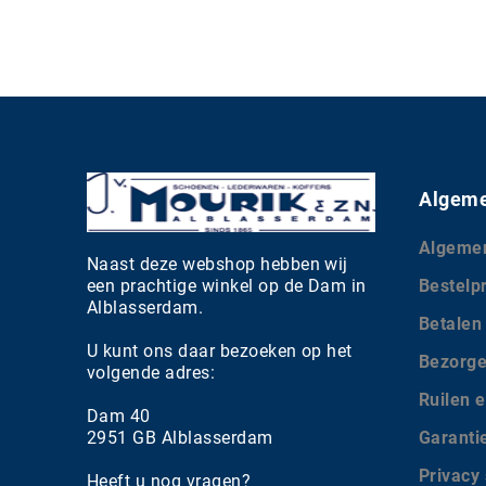
Algeme
Algeme
Naast deze webshop hebben wij
een prachtige winkel op de Dam in
Bestelp
Alblasserdam.
Betalen
U kunt ons daar bezoeken op het
Bezorg
volgende adres:
Ruilen e
Dam 40
2951 GB Alblasserdam
Garanti
Privacy
Heeft u nog vragen?