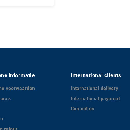
nkelwagen
ne informatie
International clients
ne voorwaarden
International delivery
roces
International payment
Contact us
en
n retour