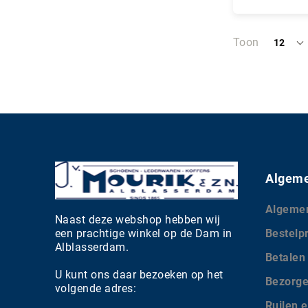
In Wi
Toon
12
per
pagina
Algeme
Algeme
Naast deze webshop hebben wij
een prachtige winkel op de Dam in
Bestelp
Alblasserdam.
Betalen
U kunt ons daar bezoeken op het
Bezorg
volgende adres:
Ruilen e