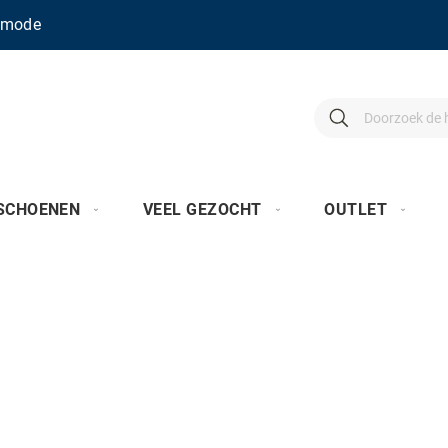
enmode
Search
Search
SCHOENEN
VEEL GEZOCHT
OUTLET