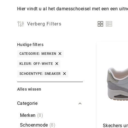
Hier vindt u al het damesschoeisel met een een uit
Verberg Filters
Tonen
als
Huidige filters
CATEGORIE
MERKEN
KLEUR
OFF-WHITE
SCHOENTYPE
SNEAKER
Alles wissen
Filters
Categorie
Merken
8
Schoenmode
8
Skechers un