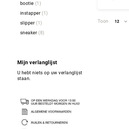
bootie
1
In Wi
instapper
1
Toon
12
slipper
1
per
pagina
sneaker
8
Mijn verlanglijst
U hebt niets op uw verlanglijst
staan.