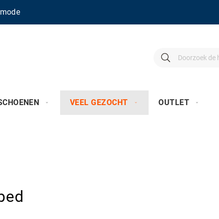
enmode
Search
Search
SCHOENEN
VEEL GEZOCHT
OUTLET
bed