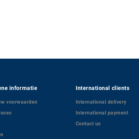
ne informatie
International clients
ne voorwaarden
International delivery
roces
International payment
Contact us
en