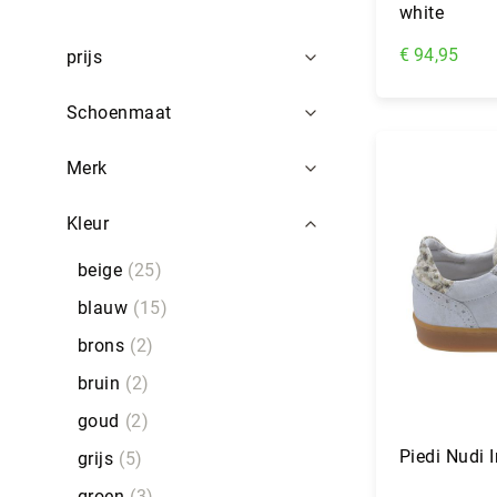
white
€ 94,95
prijs
In Wi
Schoenmaat
Merk
Kleur
beige
25
blauw
15
brons
2
bruin
2
goud
2
Piedi Nudi 
grijs
5
groen
3