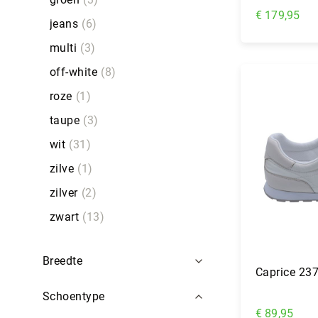
€ 179,95
jeans
6
multi
3
In Wi
off-white
8
roze
1
taupe
3
wit
31
zilve
1
zilver
2
zwart
13
Breedte
Caprice 237
Schoentype
€ 89,95