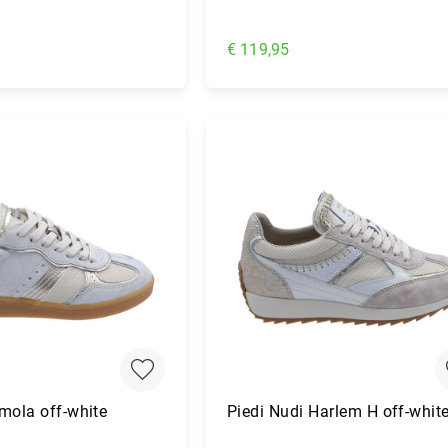
€ 119,95
nkelwagen
In Winkelwagen
Imola off-white
Piedi Nudi Harlem H off-whit