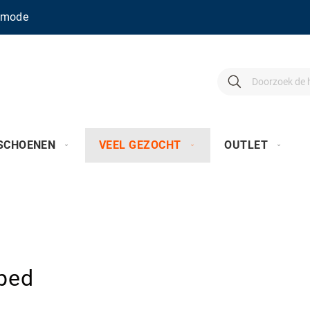
enmode
Search
Search
SCHOENEN
VEEL GEZOCHT
OUTLET
bed