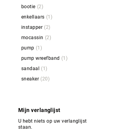
bootie
2
enkellaars
1
instapper
2
mocassin
2
pump
1
pump wreefband
1
sandaal
1
sneaker
20
Mijn verlanglijst
U hebt niets op uw verlanglijst
staan.