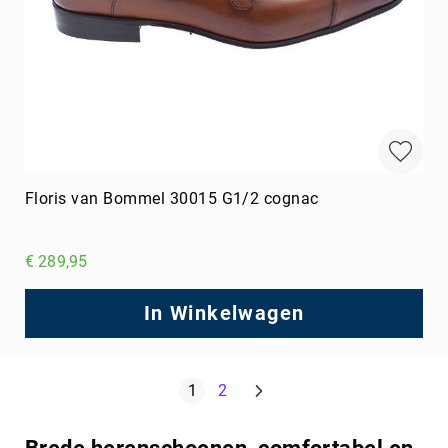
Floris van Bommel 30015 G1/2 cognac
€ 289,95
In Winkelwagen
Pagina
Volgende
U lees momenteel pagina
Pagina
1
2