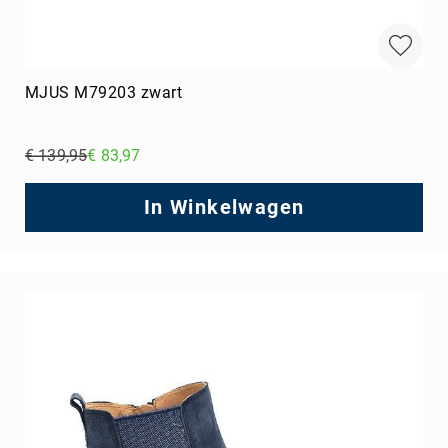
MJUS M79203 zwart
€ 139,95
€ 83,97
Regular
Price
In Winkelwagen