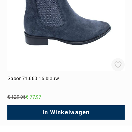
Gabor 71.660.16 blauw
€ 129,95
€ 77,97
Regular
Price
In Winkelwagen