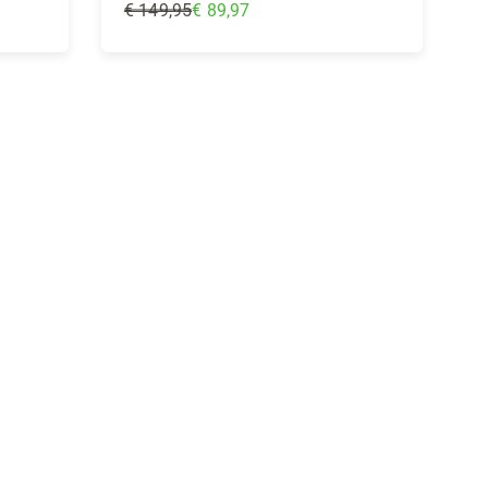
€ 149,95
€ 89,97
Regular
Price
In Winkelwagen