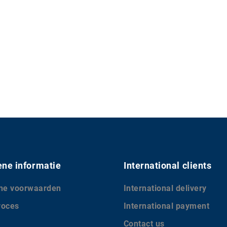
ne informatie
International clients
ne voorwaarden
International delivery
roces
International payment
Contact us