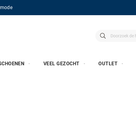
enmode
Search
Search
SCHOENEN
VEEL GEZOCHT
OUTLET