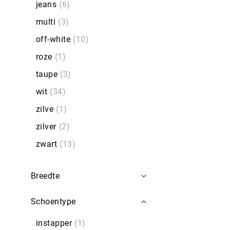
jeans
6
multi
3
off-white
10
roze
1
taupe
3
wit
34
zilve
1
zilver
2
zwart
13
Breedte
Schoentype
instapper
1