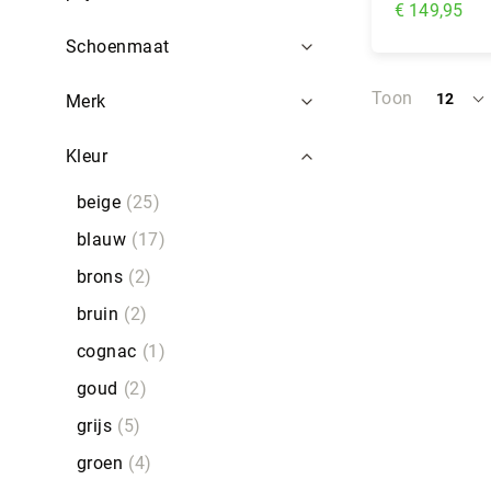
€ 149,95
Schoenmaat
In Wi
Toon
12
Merk
per
pagina
Kleur
beige
25
blauw
17
brons
2
bruin
2
cognac
1
goud
2
grijs
5
groen
4