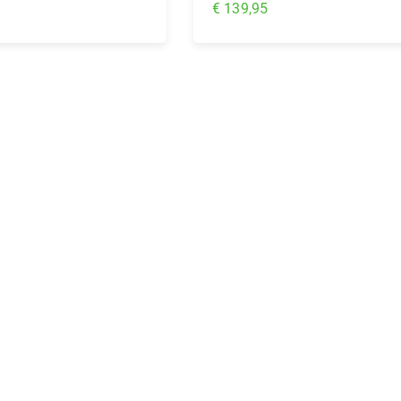
€ 139,95
nkelwagen
In Winkelwagen