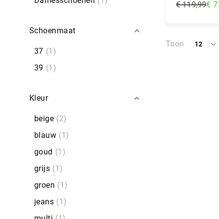
Damesschoenen
1
€ 119,99
€ 7
Regular
Price
In Wi
Schoenmaat
Toon
12
per
37
1
pagina
39
1
Kleur
beige
2
blauw
1
goud
1
grijs
1
groen
1
jeans
1
multi
1