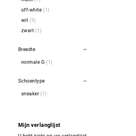
off-white
1
wit
5
zwart
1
Breedte
normale G
1
Schoentype
sneaker
1
Mijn verlanglijst
U hebt niets op uw verlanglijst