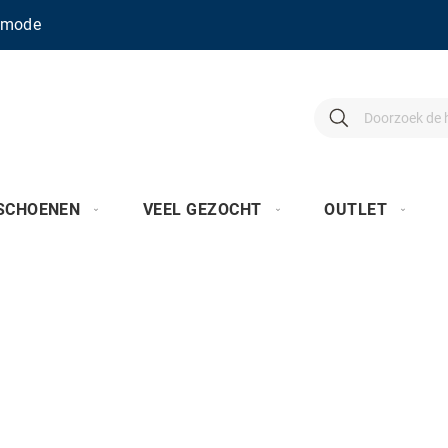
enmode
Search
Search
SCHOENEN
VEEL GEZOCHT
OUTLET