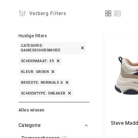
Verberg Filters
Tonen
als
Huidige filters
CATEGORIE
DAMESSCHOENMODE
SCHOENMAAT
39
KLEUR
GROEN
BREEDTE
NORMALE G
SCHOENTYPE
SNEAKER
Alles wissen
Filters
Steve Madd
Categorie