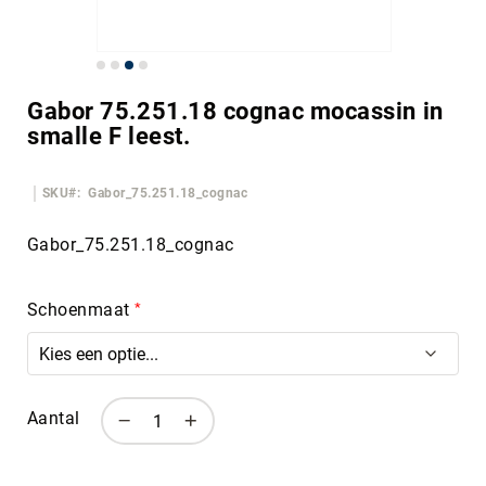
Ga
naar
Gabor 75.251.18 cognac mocassin in
het
smalle F leest.
begin
van
de
SKU
Gabor_75.251.18_cognac
afbeeldingen-
gallerij
Gabor_75.251.18_cognac
Schoenmaat
Aantal