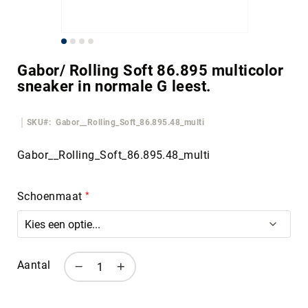
Ga
naar
Gabor/ Rolling Soft 86.895 multicolor
het
sneaker in normale G leest.
begin
van
de
SKU
Gabor__Rolling_Soft_86.895.48_multi
afbeeldingen-
gallerij
Gabor__Rolling_Soft_86.895.48_multi
Schoenmaat
Aantal