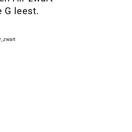
 G leest.
r_zwart