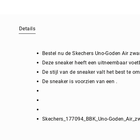
Ga
naar
het
begin
van
Details
de
afbeeldingen-
gallerij
Bestel nu de Skechers Uno-Goden Air zwar
Deze sneaker heeft een uitneembaar voet
De stijl van de sneaker valt het best te om
De sneaker is voorzien van een .
Skechers_177094_BBK_Uno-Goden_Air_zw