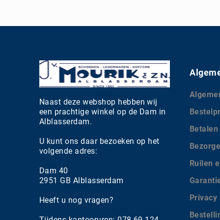
Algeme
Algeme
Naast deze webshop hebben wij
een prachtige winkel op de Dam in
Bestelp
Alblasserdam.
Betalen
U kunt ons daar bezoeken op het
Bezorg
volgende adres:
Ruilen e
Dam 40
2951 GB Alblasserdam
Garanti
Privacy
Heeft u nog vragen?
Bestell
Tijdens kantooruren: 078-69 124