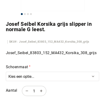
Ga
naar
Josef Seibel Korsika grijs slipper in
het
normale G leest.
begin
van
de
SKU
Josef_Seibel_83803_152_MA432_Korsika_308_grijs
afbeeldingen-
gallerij
Josef_Seibel_83803_152_MA432_Korsika_308_grijs
Schoenmaat
Aantal