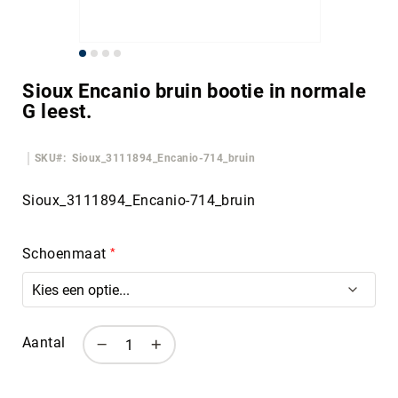
Ga
naar
Sioux Encanio bruin bootie in normale
het
G leest.
begin
van
de
SKU
Sioux_3111894_Encanio-714_bruin
afbeeldingen-
gallerij
Sioux_3111894_Encanio-714_bruin
Schoenmaat
Aantal