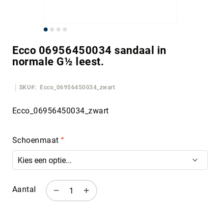
Ga
naar
Ecco 06956450034 sandaal in
het
normale G½ leest.
begin
van
de
SKU
Ecco_06956450034_zwart
afbeeldingen-
gallerij
Ecco_06956450034_zwart
Schoenmaat
Aantal