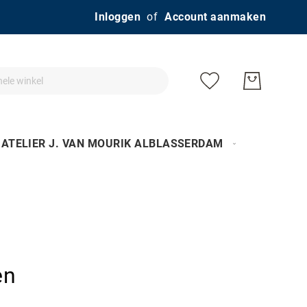
Ga
Inloggen
Account aanmaken
naar
de
inhoud
ATELIER J. VAN MOURIK ALBLASSERDAM
en