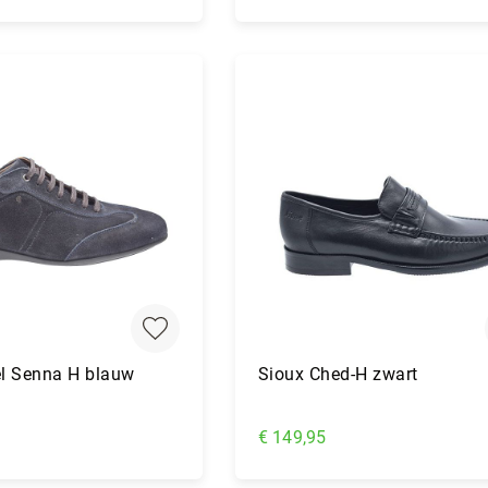
nkelwagen
In Winkelwagen
l Senna H blauw
Sioux Ched-H zwart
€ 149,95