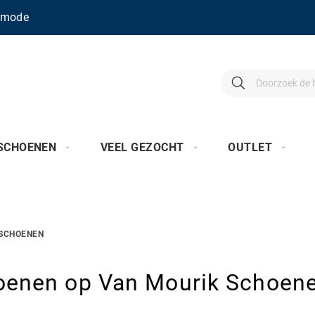
enmode
Search
Search
SCHOENEN
VEEL GEZOCHT
OUTLET
SCHOENEN
oenen op Van Mourik Schoen