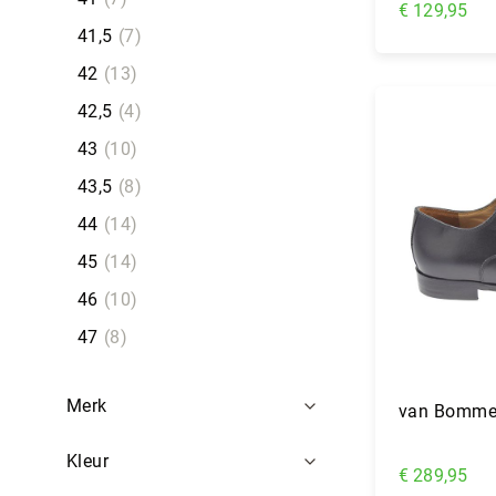
€ 129,95
41,5
7
In Wi
42
13
42,5
4
43
10
43,5
8
44
14
45
14
46
10
47
8
Merk
van Bommel
Kleur
€ 289,95