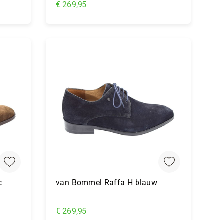
€ 269,95
In Winkelwagen
c
van Bommel Raffa H blauw
€ 269,95