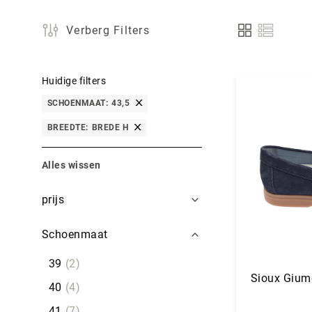
Verberg Filters
Tonen
als
Huidige filters
SCHOENMAAT
43,5
BREEDTE
BREDE H
Alles wissen
Filters
prijs
Schoenmaat
39
2
Sioux Gium
40
4
41
7