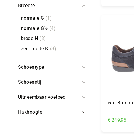
Breedte
In Wi
normale G
1
normale G½
4
brede H
8
zeer brede K
3
Schoentype
Schoenstijl
Uitneembaar voetbed
van Bomme
Hakhoogte
€ 249,95