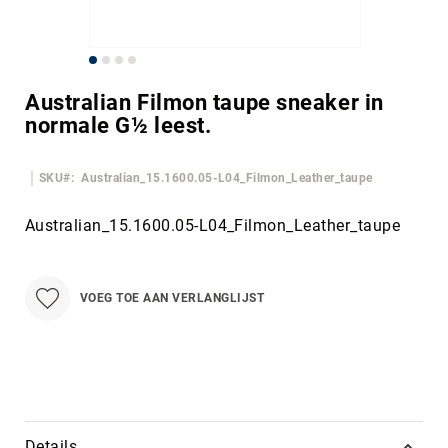
Ga
naar
Australian Filmon taupe sneaker in
het
normale G½ leest.
begin
van
de
SKU
Australian_15.1600.05-L04_Filmon_Leather_taupe
afbeeldingen-
gallerij
Australian_15.1600.05-L04_Filmon_Leather_taupe
VOEG TOE AAN VERLANGLIJST
Details