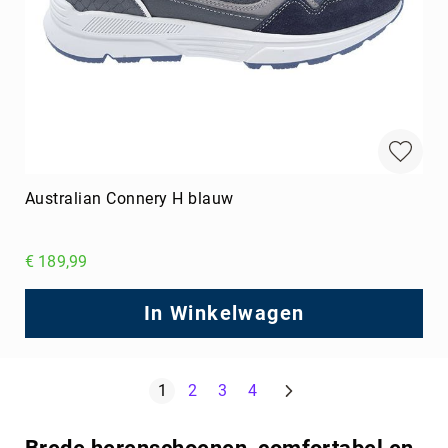
Australian Connery H blauw
€ 189,99
In Winkelwagen
Pagina
Volgende
U lees momenteel pagina
Pagina
Pagina
Pagina
1
2
3
4