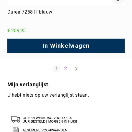
Durea 7258 H blauw
€ 209,95
In Winkelwagen
Pagina
Volgende
U lees momenteel pagina
Pagina
1
2
Mijn verlanglijst
U hebt niets op uw verlanglijst staan.