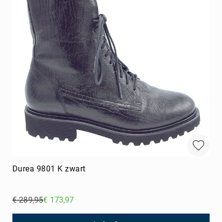
Durea 9801 K zwart
€ 289,95
€ 173,97
Regular