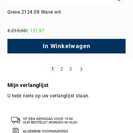
Greve 2124.08 Wave wit
€ 219,95
€ 131,97
Regular
Price
In Winkelwagen
Pagina
Volgende
U lees momenteel pagina
Pagina
Pagina
1
2
3
Mijn verlanglijst
U hebt niets op uw verlanglijst staan.