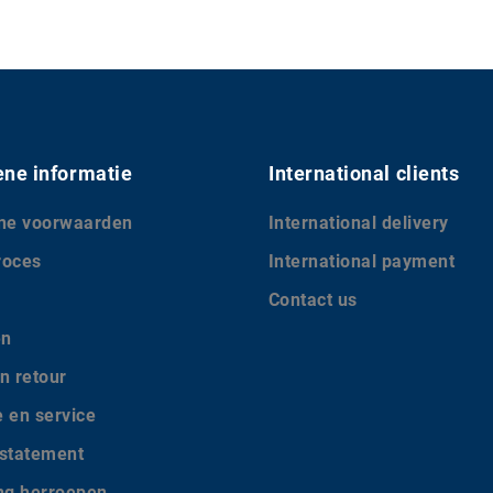
ne informatie
International clients
ne voorwaarden
International delivery
roces
International payment
Contact us
en
n retour
e en service
 statement
ing herroepen